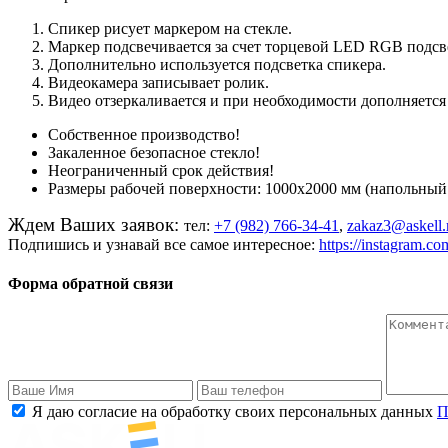
Спикер рисует маркером на стекле.
Маркер подсвечивается за счет торцевой LED RGB подсв
Дополнительно используется подсветка спикера.
Видеокамера записывает ролик.
Видео отзеркаливается и при необходимости дополняется
Собственное производство!
Закаленное безопасное стекло!
Неограниченный срок действия!
Размеры рабочей поверхности: 1000х2000 мм (напольный
Ждем Ваших заявок:
тел:
+7 (982) 766-34-41
,
zakaz
3@
askell
.
Подпишись и узнавай все самое интересное:
https
://
instagram
.
co
Форма обратной связи
Я даю согласие на обработку своих персональных данных
П