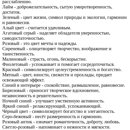
расслаблению.
Лайм - доброжелательность, сытую умиротворенность,
достаток.
Зеленый - цвет жизни, символ природы и экологии, гармонии
и равновесия.
Алый цвет - считается удачливым.
Агатовый серый - наделяет обладателя уверенностью,
самодостаточностью.
Розовый - это цвет мечты и надежды.
Сиреневый - олицетворяет творчество, воображение и
таинственность.
Малиновый - страсть, огонь, бескорыстие.
Фиолетовый - успокаивает и помогает сосредоточиться.
Красный - символизирует целеустремленность и богатство.
Мятный - цвет, юности, свежести и прохлады, придает
освежающий эффект.
Синий в интерьере - спокойствие, размышление, равновесие.
Бирюзовый - приносит творческое вдохновение,
независимость и решительность.
Ночной синий - улучшает умственную активность.
Яркий синий - релаксирующий, успокаивающий.
Чёрный цвет - символизирует богатство и элегантность.
Серо-бежевый - несёт размеренность и гармонию.
Розовый антик - означает романтичность, доброту, любовь.
Светло-розовый - напоминает о нежности и мягкости.