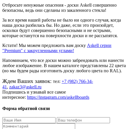
Отбросьте ненужные опасения - доски Askell совершенно
безопасны, ведь они сделаны из закаленного стекла!
За все время нашей работы не было ни одного случая, когда
наша доска разбилась бы. Но даже, если это произойдет,
осколки будут совершенно безопасными и не острыми,
которые останутся на поверхности доски и не рассыпятся.
Кстати! Мы можем предложить вам доску
Askell серии
"Premium" с закругленными углами!
Напоминаем, что все доски можно забрендовать или нанести
любое изображение. В нашем каталоге представлены 22 цвета
(но мы будем рады изготовить доску любого цвета по RAL).
Ждем Ваших заявок:
тел:
+7 (982) 766-34-
41
,
zakaz
3@
askell
.
ru
Подпишись и узнавай все самое
интересное:
https
://
instagram
.
com
/
askellboards
Форма обратной связи