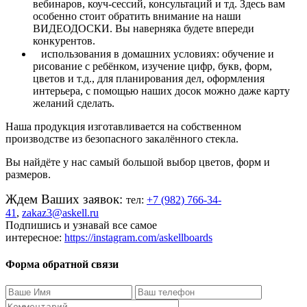
вебинаров, коуч-сессий, консультаций и тд. Здесь вам
особенно стоит обратить внимание на наши
ВИДЕОДОСКИ. Вы наверняка будете впереди
конкурентов.
⠀
использования в домашних условиях: обучение и
рисование с ребёнком, изучение цифр, букв, форм,
цветов и т.д., для планирования дел, оформления
интерьера, с помощью наших досок можно даже карту
желаний сделать.
Наша продукция изготавливается на собственном
производстве из безопасного закалённого стекла.
Вы найдёте у нас самый большой выбор цветов, форм и
размеров.
Ждем Ваших заявок:
тел:
+7 (982) 766-34-
41
,
zakaz
3@
askell
.
ru
Подпишись и узнавай все самое
интересное:
https
://
instagram
.
com
/
askellboards
Форма обратной связи